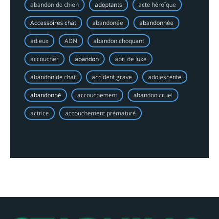
abandon de chien
adoptants
acte héroïque
Accessoires chat
abandonée
abandonnée
adieux
ADN
abandon choquant
accoucher
abandon
abri de luxe
abandon de chat
accident grave
adolescente
abandonné
accouchement
abandon cruel
actrice
accouchement prématuré