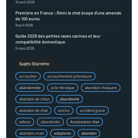
10 avril 2026
Première en France : Rémi le chat écope d’une amende
de 100 euros
9 avril 2026
Guide 2026 des petites races canines et leur
compatibilité domestique
5 mars 2026
Sujets Starnimo
accoucher
accouchement prématuré
abandonnée
acte héroïque
abandon choquant
abandon de chien
abandonné
abandon de chat
actrice
accident grave
adieux
abandonée
Accessoires chat
abandon cruel
adoptants
abandon