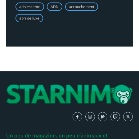
adolescente
ADN
accouchement
abri de luxe
Un peu de magazine, un peu d’animaux et