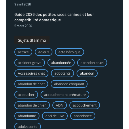
9 avril 2026
Guide 2026 des petites races canines et leur
compatibilité domestique
5 mars 2026
Sujets Starnimo
actrice
adieux
acte héroïque
accident grave
abandonnée
abandon cruel
Accessoires chat
adoptants
abandon
abandon de chat
abandon choquant
accoucher
accouchement prématuré
abandon de chien
ADN
accouchement
abandonné
abri de luxe
abandonée
adolescente