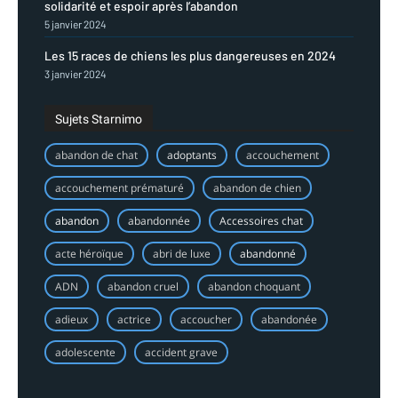
solidarité et espoir après l’abandon
5 janvier 2024
Les 15 races de chiens les plus dangereuses en 2024
3 janvier 2024
Sujets Starnimo
abandon de chat
adoptants
accouchement
accouchement prématuré
abandon de chien
abandon
abandonnée
Accessoires chat
acte héroïque
abri de luxe
abandonné
ADN
abandon cruel
abandon choquant
adieux
actrice
accoucher
abandonée
adolescente
accident grave