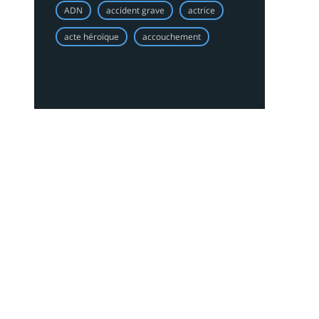
ADN
accident grave
actrice
acte héroïque
accouchement