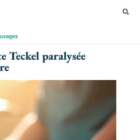
auvages
te Teckel paralysée
re