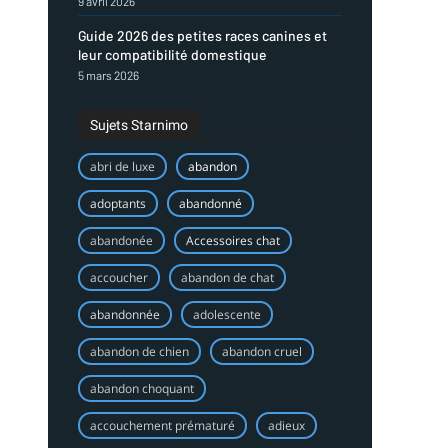
9 avril 2026
Guide 2026 des petites races canines et
leur compatibilité domestique
5 mars 2026
Sujets Starnimo
abri de luxe
abandon
adoptants
abandonné
abandonée
Accessoires chat
accoucher
abandon de chat
abandonnée
adolescente
abandon de chien
abandon cruel
abandon choquant
accouchement prématuré
adieux