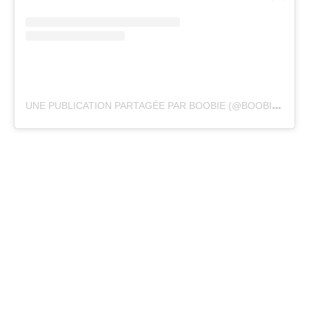
U
NE PUBLICATION PARTAGÉE PAR BOOBIE (@BOOBIE_BILLIE)