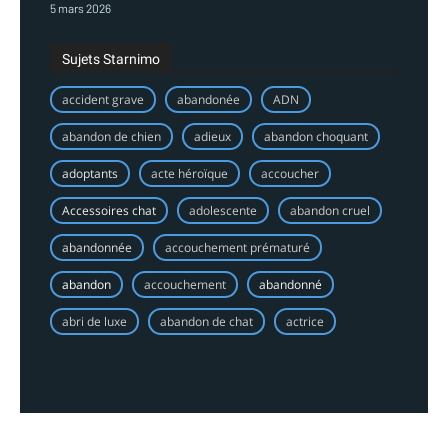
5 mars 2026
Sujets Starnimo
accident grave
abandonée
ADN
abandon de chien
adieux
abandon choquant
adoptants
acte héroïque
accoucher
Accessoires chat
adolescente
abandon cruel
abandonnée
accouchement prématuré
abandon
accouchement
abandonné
abri de luxe
abandon de chat
actrice