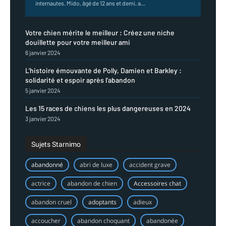
internautes. Mido, âgé de 12 ans et demi, a...
Votre chien mérite le meilleur : Créez une niche
douillette pour votre meilleur ami
6 janvier 2024
L’histoire émouvante de Polly, Damien et Barkley :
solidarité et espoir après l’abandon
5 janvier 2024
Les 15 races de chiens les plus dangereuses en 2024
3 janvier 2024
Sujets Starnimo
abandonné
abri de luxe
accident grave
actrice
abandon de chien
Accessoires chat
abandon cruel
adoptants
adieux
accoucher
abandon choquant
abandonée