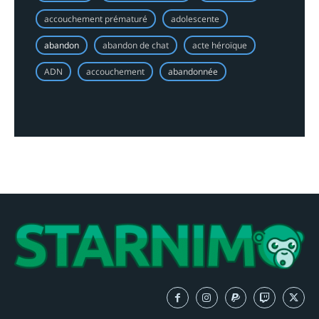
accouchement prématuré
adolescente
abandon
abandon de chat
acte héroïque
ADN
accouchement
abandonnée