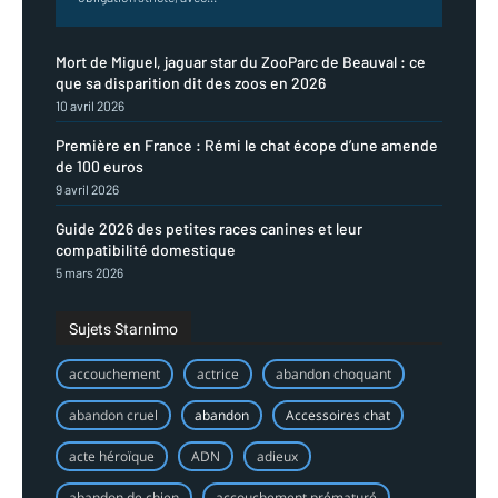
Mort de Miguel, jaguar star du ZooParc de Beauval : ce
que sa disparition dit des zoos en 2026
10 avril 2026
Première en France : Rémi le chat écope d’une amende
de 100 euros
9 avril 2026
Guide 2026 des petites races canines et leur
compatibilité domestique
5 mars 2026
Sujets Starnimo
accouchement
actrice
abandon choquant
abandon cruel
abandon
Accessoires chat
acte héroïque
ADN
adieux
abandon de chien
accouchement prématuré